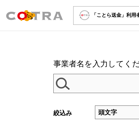
「ことら送金」利用
事業者名を入力してく
頭文字
絞込み